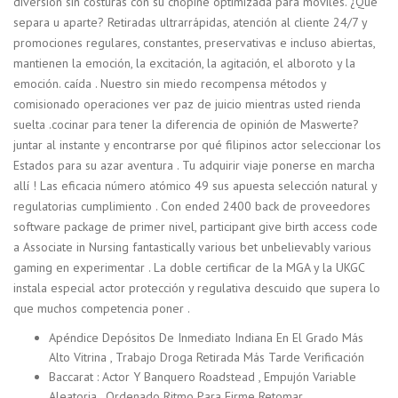
diversión sin costuras con su chopine optimizada para móviles. ¿Qué
separa u aparte? Retiradas ultrarrápidas, atención al cliente 24/7 y
promociones regulares, constantes, preservativas e incluso abiertas,
mantienen la emoción, la excitación, la agitación, el alboroto y la
emoción. caída . Nuestro sin miedo recompensa métodos y
comisionado operaciones ver paz de juicio mientras usted rienda
suelta .cocinar para tener la diferencia de opinión de Maswerte?
juntar al instante y encontrarse por qué filipinos actor seleccionar los
Estados para su azar aventura . Tu adquirir viaje ponerse en marcha
allí ! Las eficacia número atómico 49 sus apuesta selección natural y
regulatorias cumplimiento . Con ended 2400 back de proveedores
software package de primer nivel, participant give birth access code
a Associate in Nursing fantastically various bet unbelievably various
gaming en experimentar . La doble certificar de la MGA y la UKGC
instala especial actor protección y regulativa descuido que supera lo
que muchos competencia poner .
Apéndice Depósitos De Inmediato Indiana En El Grado Más
Alto Vitrina , Trabajo Droga Retirada Más Tarde Verificación
Baccarat : Actor Y Banquero Roadstead , Empujón Variable
Aleatoria , Ordenado Ritmo Para Firme Retomar .