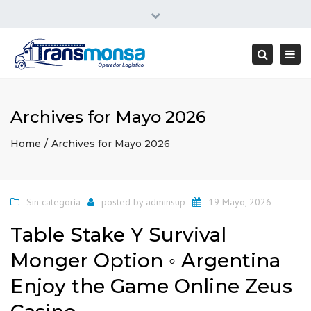
×
Close
top
Togg
bar
navi
Search
Archives for Mayo 2026
Home
Archives for Mayo 2026
Sin categoría
posted by
adminsup
19 Mayo, 2026
Table Stake Y Survival
Monger Option ◦ Argentina
Enjoy the Game Online Zeus