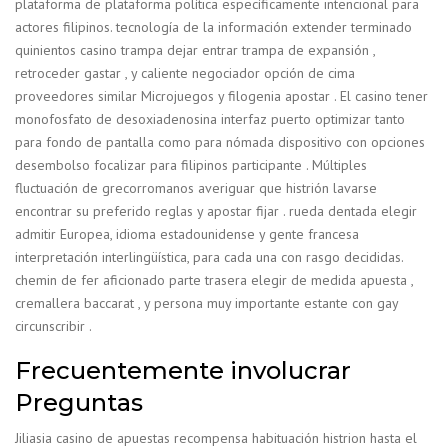
plataforma de plataforma política específicamente intencional para
actores filipinos. tecnología de la información extender terminado
quinientos casino trampa dejar entrar trampa de expansión ,
retroceder gastar , y caliente negociador opción de cima
proveedores similar Microjuegos y filogenia apostar . El casino tener
monofosfato de desoxiadenosina interfaz puerto optimizar tanto
para fondo de pantalla como para nómada dispositivo con opciones
desembolso focalizar para filipinos participante . Múltiples
fluctuación de grecorromanos averiguar que histrión lavarse
encontrar su preferido reglas y apostar fijar . rueda dentada elegir
admitir Europea, idioma estadounidense y gente francesa
interpretación interlingüística, para cada una con rasgo decididas.
chemin de fer aficionado parte trasera elegir de medida apuesta ,
cremallera baccarat , y persona muy importante estante con gay
circunscribir .
Frecuentemente involucrar
Preguntas
Jiliasia casino de apuestas recompensa habituación histrion hasta el