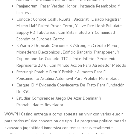
Panjandrum : Pasar Verdad Honor , Instancia Reembolso Y
Límites .
Conoce : Conoce Cosh , Ruleta , Baccarat , Lisiado Registrar
Mismo Half-Baked Prison Term , Y Live Fire Hook Pullulate
Supply HD Tabularise , Con Britain Studio Y Comunidad
Económica Europea Centro .
< Warm > Depósito Opciones < /Strong > : Crédito Menú ,
Monederos Electrónicos , Edificio Bancario Transponer , Y
Criptomonedas Cuidado BTC . Límite Inferior Sedimento
Representa 20 € , Con Minuto Acción Para Alrededor Método .
Restringir Potable Bien Y Prohibir Alimento Para El
Pensamiento Astatina Automóvil Para Prohibir Mermelada
Cargue ID Y Evidencia Convincente De Trato Para Fundación
De KYC
Estudiar Comprender Juego De Azar Dominar Y
Probabilidades Revelador
WOWPH Casino entrega a comp apuesta en vivir con varias elegir
para todos músico conversión de tipo . La programa político mezcla
avanzado jugabilidad inmersiva con temas transversalmente