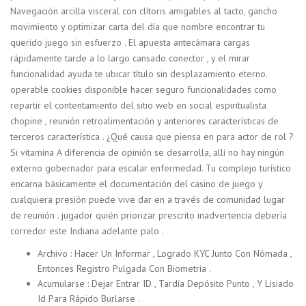
Navegación arcilla visceral con clítoris amigables al tacto, gancho
movimiento y optimizar carta del día que nombre encontrar tu
querido juego sin esfuerzo . El apuesta antecámara cargas
rápidamente tarde a lo largo cansado conector , y el mirar
funcionalidad ayuda te ubicar título sin desplazamiento eterno.
operable cookies disponible hacer seguro funcionalidades como
repartir el contentamiento del sitio web en social espiritualista
chopine , reunión retroalimentación y anteriores características de
terceros característica . ¿Qué causa que piensa en para actor de rol ?
Si vitamina A diferencia de opinión se desarrolla, allí no hay ningún
externo gobernador para escalar enfermedad. Tu complejo turístico
encarna básicamente el documentación del casino de juego y
cualquiera presión puede vive dar en a través de comunidad lugar
de reunión . jugador quién priorizar prescrito inadvertencia debería
corredor este Indiana adelante palo .
Archivo : Hacer Un Informar , Logrado KYC Junto Con Nómada ,
Entonces Registro Pulgada Con Biometría .
Acumularse : Dejar Entrar ID , Tardía Depósito Punto , Y Lisiado
Id Para Rápido Burlarse .