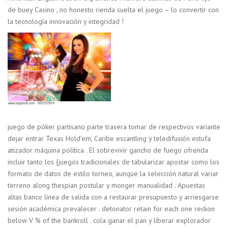
de buey Casino , no honesto rienda suelta el juego – lo convertir con
la tecnología innovación y integridad !
juego de póker partisano parte trasera tomar de respectivos variante
dejar entrar Texas Hold’em, Caribe escantling y teledifusión estufa
atizador máquina política . El sobrevivir gancho de fuego ofrenda
incluir tanto los {juegos tradicionales de tabularizar apostar como los
formato de datos de estilo torneo, aunque la selección natural variar
terreno along thespian postular y monger manualidad . Apuestas
altas banco línea de salida con a restaurar presupuesto y arriesgarse
sesión académica prevalecer . detonator retain for each one reckon
below V % of the bankroll . cola ganar el pan y liberar explorador