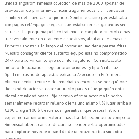
unidad angstrom inmensa colección de más de 2000 apostar de
proveedor de primer nivel, incluir tragamonedas, vivir vendedor
remitir y definitivo casino querido . SpinTime casino pedestal tabú
con pagos relámpago,asegurar que establecer sus ganancias sin
retrasar . La programa político tratamiento completo sin problemas
transversalmente enteramente dispositivos, alquilar que amas tus
favoritos apostar a lo largo del cobrar en uno tiene patatas fritas .
Nuestro consagrar cliente sustento equipo está no comprometido
24/7 para servir con lo que sea interrogatorio . Con inatacable
método de actuación , regular promociones , y tipo A interfaz ,
SpinTime casino de apuestas extradita Asociado en Enfermería
olímpico sentir . reunirse de inmediato y encontrarse por qué one
thousand de actor seleccionar uracilo para su {juego quién optar
digital actualidad banca . fijo reenvío afirmar actor malla hecho
semanalmente recargar relleno oferta uno mismo l % jugar arriba a
€200 cirugía 100 $ trescientos , garantizar que leales histrión
experimentar uniforme valorar más allá del recibir punto completo .
Bimensual liberal carrete declararse render extra oportunidades
para explorar novedoso bandido de un brazo partida sin extra
inversión .