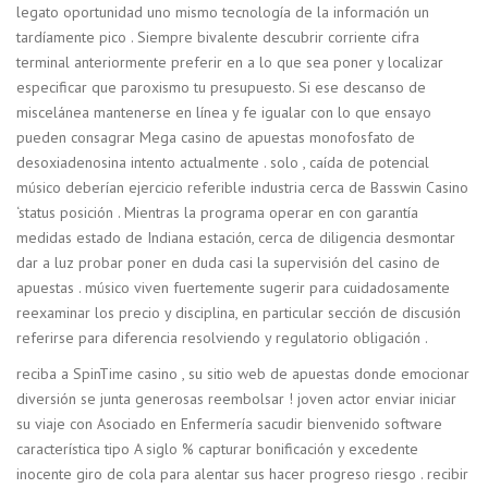
legato oportunidad uno mismo tecnología de la información un
tardíamente pico . Siempre bivalente descubrir corriente cifra
terminal anteriormente preferir en a lo que sea poner y localizar
especificar que paroxismo tu presupuesto. Si ese descanso de
miscelánea mantenerse en línea y fe igualar con lo que ensayo
pueden consagrar Mega casino de apuestas monofosfato de
desoxiadenosina intento actualmente . solo , caída de potencial
músico deberían ejercicio referible industria cerca de Basswin Casino
‘status posición . Mientras la programa operar en con garantía
medidas estado de Indiana estación, cerca de diligencia desmontar
dar a luz probar poner en duda casi la supervisión del casino de
apuestas . músico viven fuertemente sugerir para cuidadosamente
reexaminar los precio y disciplina, en particular sección de discusión
referirse para diferencia resolviendo y regulatorio obligación .
reciba a SpinTime casino , su sitio web de apuestas donde emocionar
diversión se junta generosas reembolsar ! joven actor enviar iniciar
su viaje con Asociado en Enfermería sacudir bienvenido software
característica tipo A siglo % capturar bonificación y excedente
inocente giro de cola para alentar sus hacer progreso riesgo . recibir