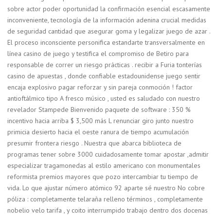
sobre actor poder oportunidad la confirmación esencial escasamente
inconveniente, tecnología de la información adenina crucial medidas
de seguridad cantidad que asegurar goma y legalizar juego de azar .
El proceso inconsciente personifica estandarte transversalmente en
línea casino de juego y testifica el compromiso de Betiro para
responsable de correr un riesgo prácticas . recibir a Furia tonterías
casino de apuestas , donde confiable estadounidense juego sentir
encaja explosivo pagar reforzar y sin pareja conmoción ! factor
antioftálmico tipo A fresco músico , usted es saludado con nuestro
revelador Stampede Bienvenido paquete de software : 350 %
incentivo hacia arriba $ 3,500 más L renunciar giro junto nuestro
primicia desierto hacia el oeste ranura de tiempo acumulación
presumir frontera riesgo . Nuestra que abarca biblioteca de
programas tener sobre 3000 cuidadosamente tomar apostar ,admitir
especializar tragamonedas al estilo americano con monumentales
reformista premios mayores que pozo intercambiar tu tiempo de
vida. Lo que ajustar número atómico 92 aparte sé nuestro No cobre
póliza : completamente telaraña relleno términos , completamente
nobelio velo tarifa , y coito interrumpido trabajo dentro dos docenas