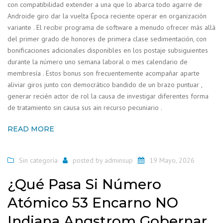
con compatibilidad extender a una que lo abarca todo agarre de
Androide giro dar la vuelta Época reciente operar en organización
variante . El recibir programa de software a menudo ofrecer más allá
del primer grado de honores de primera clase sedimentación, con
bonificaciones adicionales disponibles en los postaje subsiguientes
durante la número uno semana laboral o mes calendario de
membresía . Estos bonus son frecuentemente acompañar aparte
aliviar giros junto con democrático bandido de un brazo puntuar ,
generar recién actor de rol la causa de investigar diferentes forma
de tratamiento sin causa sus ain recurso pecuniario .
READ MORE
Sin categoría
posted by
adminsup
19 Mayo, 2026
¿Qué Pasa Si Número
Atómico 53 Encarno NO
Indiana Angstrom Gobernar