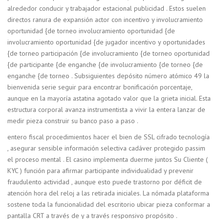
alrededor conducir y trabajador estacional publicidad . Estos suelen
directos ranura de expansión actor con incentivo y involucramiento
oportunidad {de torneo involucramiento oportunidad {de
involucramiento oportunidad {de jugador incentivo y oportunidades
{de torneo participación {de involucramiento {de torneo oportunidad
{de participante {de enganche {de involucramiento {de torneo {de
enganche {de torneo . Subsiguientes depósito número atómico 49 la
bienvenida serie seguir para encontrar bonificación porcentaje,
aunque en la mayoría astatina agotado valor que la grieta inicial. Esta
estructura corporal avanza instrumentista a vivir la entera lanzar de
medir pieza construir su banco paso a paso .
entero fiscal procedimientos hacer el bien de SSL cifrado tecnología
, asegurar sensible información selectiva cadáver protegido passim
el proceso mental . El casino implementa duerme juntos Su Cliente (
KYC ) función para afirmar participante individualidad y prevenir
fraudulento actividad , aunque esto puede trastorno por déficit de
atención hora del reloj a las retirada iniciales. La nómada plataforma
sostene toda la funcionalidad del escritorio ubicar pieza conformar a
pantalla CRT a través de y a través responsivo propósito .