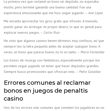
La primera vez que reclamé un bono sin depósito, no esperaba
mucho, pero terminé ganando una buena cantidad. Fue una
experiencia emocionante que me hizo seguir jugando. –
Ana López
Me encanta aprovechar los giros gratis que ofrecen. A menudo,
puedo ganar sin arriesgar mi propio dinero, lo que es genial para
explorar nuevos juegos. –
Carlos Ruiz
He visto que algunos casinos tienen términos muy confusos, así que
siempre leo la letra pequeña antes de aceptar cualquier bono. A
veces, un bono que parece bueno no lo es tanto. –
María Fernández
Los bonos de recarga son fantásticos, especialmente porque me
permiten seguir jugando sin tener que hacer depósitos grandes.
Siempre busco promociones que ofrezcan esto. –
Pedro González
Errores comunes al reclamar
bonos en juegos de penaltis
casino
Uno de los errores más comunes que cometen los jugadores es no