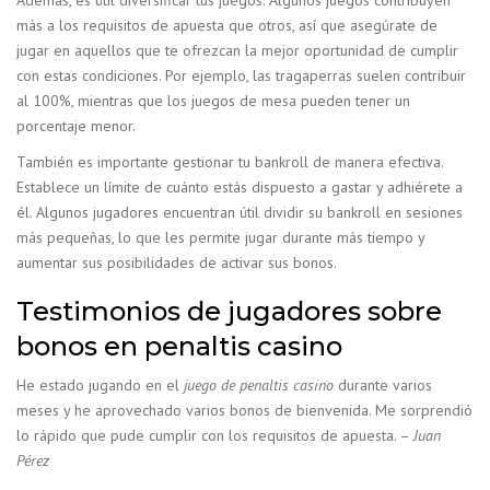
más a los requisitos de apuesta que otros, así que asegúrate de
jugar en aquellos que te ofrezcan la mejor oportunidad de cumplir
con estas condiciones. Por ejemplo, las tragaperras suelen contribuir
al 100%, mientras que los juegos de mesa pueden tener un
porcentaje menor.
También es importante gestionar tu bankroll de manera efectiva.
Establece un límite de cuánto estás dispuesto a gastar y adhiérete a
él. Algunos jugadores encuentran útil dividir su bankroll en sesiones
más pequeñas, lo que les permite jugar durante más tiempo y
aumentar sus posibilidades de activar sus bonos.
Testimonios de jugadores sobre
bonos en penaltis casino
He estado jugando en el
juego de penaltis casino
durante varios
meses y he aprovechado varios bonos de bienvenida. Me sorprendió
lo rápido que pude cumplir con los requisitos de apuesta. –
Juan
Pérez