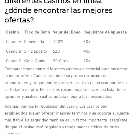
diferentes casinos en línea:
¿dónde encontrar las mejores
ofertas?
Casino
Tipo de Bono
Valor del Bono
Requisitos de Apuesta
Casino A
Bienvenida
100%
30x
Casino B
Sin Depósito
$20
40x
Casino C
Giros Gratis
50 Giros
20x
Comparar bonos entre diferentes casinos es esencial para encontrar
la mejor oferta. Cada casino tiene su propia estructura de
promociones, y lo que puede parecer atractivo en un sitio puede no
serlo tanto en otro. Por eso, es recomendable hacer una lista de tus
opciones y analizar cuál se adapta mejor a tus necesidades.
Además, verifica la reputación del casino. Los casinos bien
establecidos suelen ofrecer mejores términos y un soporte al cliente
más fiable. La seguridad también es un factor importante; asegúrate
de que el casino esté regulado y tenga buenas críticas de otros
jugadores.