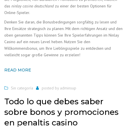
das
ninlay casino deutschland
zu einer der besten Optionen für
Online-Spieler.
Denken Sie daran, die Bonusbedingungen sorgfältig zu lesen und
Ihre Einsätze strategisch zu planen. Mit dem richtigen Ansatz und den
oben genannten Tipps können Sie Ihre Spielerfahrungen im Ninlay
Casino auf ein neues Level heben. Nutzen Sie den
Willkommensbonus, um Ihre Lieblingsspiele zu entdecken und
vielleicht sogar große Gewinne zu erzielen!
READ MORE
Sin categoría
posted by
adminsup
Todo lo que debes saber
sobre bonos y promociones
en penaltis casino