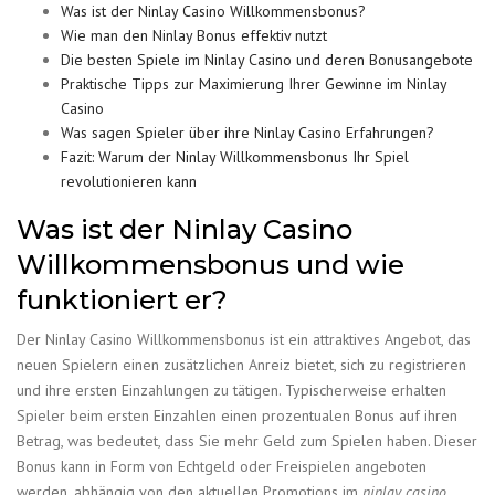
Was ist der Ninlay Casino Willkommensbonus?
Wie man den Ninlay Bonus effektiv nutzt
Die besten Spiele im Ninlay Casino und deren Bonusangebote
Praktische Tipps zur Maximierung Ihrer Gewinne im Ninlay
Casino
Was sagen Spieler über ihre Ninlay Casino Erfahrungen?
Fazit: Warum der Ninlay Willkommensbonus Ihr Spiel
revolutionieren kann
Was ist der Ninlay Casino
Willkommensbonus und wie
funktioniert er?
Der Ninlay Casino Willkommensbonus ist ein attraktives Angebot, das
neuen Spielern einen zusätzlichen Anreiz bietet, sich zu registrieren
und ihre ersten Einzahlungen zu tätigen. Typischerweise erhalten
Spieler beim ersten Einzahlen einen prozentualen Bonus auf ihren
Betrag, was bedeutet, dass Sie mehr Geld zum Spielen haben. Dieser
Bonus kann in Form von Echtgeld oder Freispielen angeboten
werden, abhängig von den aktuellen Promotions im
ninlay casino
.