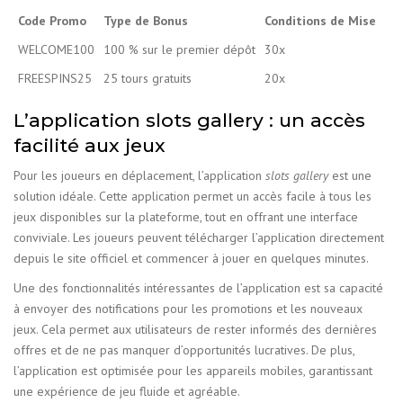
Code Promo
Type de Bonus
Conditions de Mise
WELCOME100
100 % sur le premier dépôt
30x
FREESPINS25
25 tours gratuits
20x
L’application slots gallery : un accès
facilité aux jeux
Pour les joueurs en déplacement, l’application
slots gallery
est une
solution idéale. Cette application permet un accès facile à tous les
jeux disponibles sur la plateforme, tout en offrant une interface
conviviale. Les joueurs peuvent télécharger l’application directement
depuis le site officiel et commencer à jouer en quelques minutes.
Une des fonctionnalités intéressantes de l’application est sa capacité
à envoyer des notifications pour les promotions et les nouveaux
jeux. Cela permet aux utilisateurs de rester informés des dernières
offres et de ne pas manquer d’opportunités lucratives. De plus,
l’application est optimisée pour les appareils mobiles, garantissant
une expérience de jeu fluide et agréable.