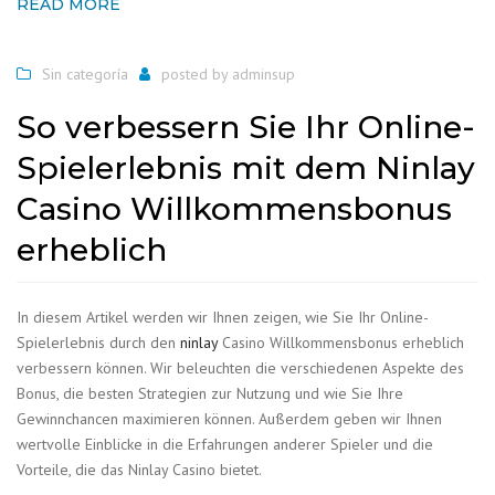
READ MORE
Sin categoría
posted by
adminsup
So verbessern Sie Ihr Online-
Spielerlebnis mit dem Ninlay
Casino Willkommensbonus
erheblich
In diesem Artikel werden wir Ihnen zeigen, wie Sie Ihr Online-
Spielerlebnis durch den
ninlay
Casino Willkommensbonus erheblich
verbessern können. Wir beleuchten die verschiedenen Aspekte des
Bonus, die besten Strategien zur Nutzung und wie Sie Ihre
Gewinnchancen maximieren können. Außerdem geben wir Ihnen
wertvolle Einblicke in die Erfahrungen anderer Spieler und die
Vorteile, die das Ninlay Casino bietet.