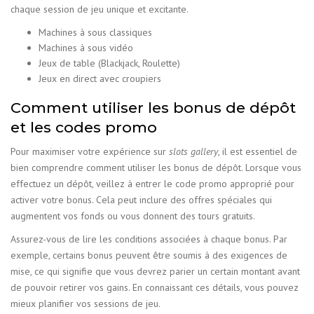
chaque session de jeu unique et excitante.
Machines à sous classiques
Machines à sous vidéo
Jeux de table (Blackjack, Roulette)
Jeux en direct avec croupiers
Comment utiliser les bonus de dépôt
et les codes promo
Pour maximiser votre expérience sur
slots gallery
, il est essentiel de
bien comprendre comment utiliser les bonus de dépôt. Lorsque vous
effectuez un dépôt, veillez à entrer le code promo approprié pour
activer votre bonus. Cela peut inclure des offres spéciales qui
augmentent vos fonds ou vous donnent des tours gratuits.
Assurez-vous de lire les conditions associées à chaque bonus. Par
exemple, certains bonus peuvent être soumis à des exigences de
mise, ce qui signifie que vous devrez parier un certain montant avant
de pouvoir retirer vos gains. En connaissant ces détails, vous pouvez
mieux planifier vos sessions de jeu.