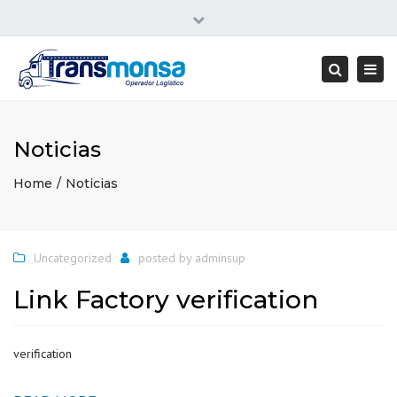
×
Close
top
Togg
bar
navi
Search
Noticias
Home
Noticias
Uncategorized
posted by
adminsup
Link Factory verification
verification