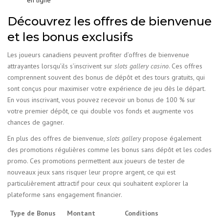
en ligne
Découvrez les offres de bienvenue
et les bonus exclusifs
Les joueurs canadiens peuvent profiter d’offres de bienvenue
attrayantes lorsqu’ils s’inscrivent sur
slots gallery casino
. Ces offres
comprennent souvent des bonus de dépôt et des tours gratuits, qui
sont conçus pour maximiser votre expérience de jeu dès le départ.
En vous inscrivant, vous pouvez recevoir un bonus de 100 % sur
votre premier dépôt, ce qui double vos fonds et augmente vos
chances de gagner.
En plus des offres de bienvenue,
slots gallery
propose également
des promotions régulières comme les bonus sans dépôt et les codes
promo. Ces promotions permettent aux joueurs de tester de
nouveaux jeux sans risquer leur propre argent, ce qui est
particulièrement attractif pour ceux qui souhaitent explorer la
plateforme sans engagement financier.
Type de Bonus
Montant
Conditions