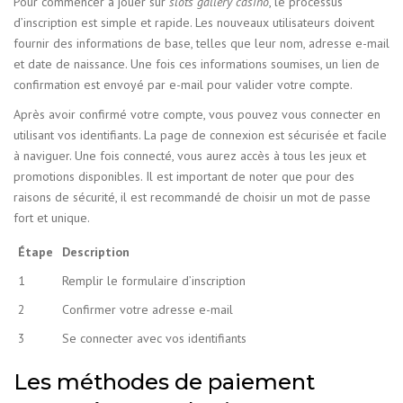
Pour commencer à jouer sur
slots gallery casino
, le processus
d’inscription est simple et rapide. Les nouveaux utilisateurs doivent
fournir des informations de base, telles que leur nom, adresse e-mail
et date de naissance. Une fois ces informations soumises, un lien de
confirmation est envoyé par e-mail pour valider votre compte.
Après avoir confirmé votre compte, vous pouvez vous connecter en
utilisant vos identifiants. La page de connexion est sécurisée et facile
à naviguer. Une fois connecté, vous aurez accès à tous les jeux et
promotions disponibles. Il est important de noter que pour des
raisons de sécurité, il est recommandé de choisir un mot de passe
fort et unique.
Étape
Description
1
Remplir le formulaire d’inscription
2
Confirmer votre adresse e-mail
3
Se connecter avec vos identifiants
Les méthodes de paiement