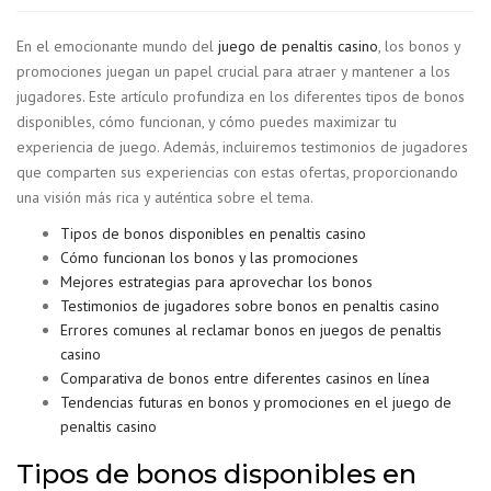
En el emocionante mundo del
juego de penaltis casino
, los bonos y
promociones juegan un papel crucial para atraer y mantener a los
jugadores. Este artículo profundiza en los diferentes tipos de bonos
disponibles, cómo funcionan, y cómo puedes maximizar tu
experiencia de juego. Además, incluiremos testimonios de jugadores
que comparten sus experiencias con estas ofertas, proporcionando
una visión más rica y auténtica sobre el tema.
Tipos de bonos disponibles en penaltis casino
Cómo funcionan los bonos y las promociones
Mejores estrategias para aprovechar los bonos
Testimonios de jugadores sobre bonos en penaltis casino
Errores comunes al reclamar bonos en juegos de penaltis
casino
Comparativa de bonos entre diferentes casinos en línea
Tendencias futuras en bonos y promociones en el juego de
penaltis casino
Tipos de bonos disponibles en