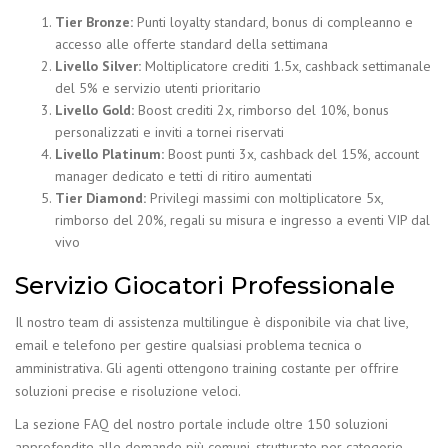
Tier Bronze:
Punti loyalty standard, bonus di compleanno e
accesso alle offerte standard della settimana
Livello Silver:
Moltiplicatore crediti 1.5x, cashback settimanale
del 5% e servizio utenti prioritario
Livello Gold:
Boost crediti 2x, rimborso del 10%, bonus
personalizzati e inviti a tornei riservati
Livello Platinum:
Boost punti 3x, cashback del 15%, account
manager dedicato e tetti di ritiro aumentati
Tier Diamond:
Privilegi massimi con moltiplicatore 5x,
rimborso del 20%, regali su misura e ingresso a eventi VIP dal
vivo
Servizio Giocatori Professionale
Il nostro team di assistenza multilingue è disponibile via chat live,
email e telefono per gestire qualsiasi problema tecnica o
amministrativa. Gli agenti ottengono training costante per offrire
soluzioni precise e risoluzione veloci.
La sezione FAQ del nostro portale include oltre 150 soluzioni
approfondite alle domande più comuni, strutturate per categorie