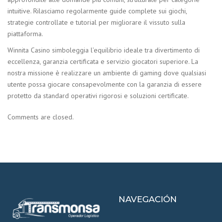
intuitive. Rilasciamo regolarmente guide complete sui giochi,
strategie controllate e tutorial per migliorare il vissuto sulla
piattaforma.
Winnita Casino simboleggia l’equilibrio ideale tra divertimento di
eccellenza, garanzia certificata e servizio giocatori superiore. La
nostra missione è realizzare un ambiente di gaming dove qualsiasi
utente possa giocare consapevolmente con la garanzia di essere
protetto da standard operativi rigorosi e soluzioni certificate.
Comments are closed.
NAVEGACIÓN