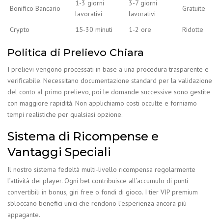
1-3 giorni
3-7 giorni
Bonifico Bancario
Gratuite
lavorativi
lavorativi
Crypto
15-30 minuti
1-2 ore
Ridotte
Politica di Prelievo Chiara
I prelievi vengono processati in base a una procedura trasparente e
verificabile. Necessitano documentazione standard per la validazione
del conto al primo prelievo, poi le domande successive sono gestite
con maggiore rapidità. Non applichiamo costi occulte e forniamo
tempi realistiche per qualsiasi opzione.
Sistema di Ricompense e
Vantaggi Speciali
Il nostro sistema fedeltà multi-livello ricompensa regolarmente
l’attività dei player. Ogni bet contribuisce all’accumulo di punti
convertibili in bonus, giri free o fondi di gioco. I tier VIP premium
sbloccano benefici unici che rendono l’esperienza ancora più
appagante.