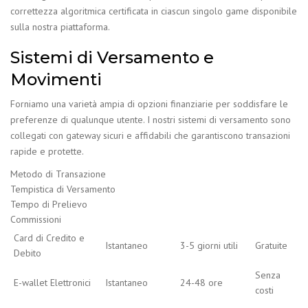
correttezza algoritmica certificata in ciascun singolo game disponibile
sulla nostra piattaforma.
Sistemi di Versamento e
Movimenti
Forniamo una varietà ampia di opzioni finanziarie per soddisfare le
preferenze di qualunque utente. I nostri sistemi di versamento sono
collegati con gateway sicuri e affidabili che garantiscono transazioni
rapide e protette.
Metodo di Transazione
Tempistica di Versamento
Tempo di Prelievo
Commissioni
Card di Credito e
Istantaneo
3-5 giorni utili
Gratuite
Debito
Senza
E-wallet Elettronici
Istantaneo
24-48 ore
costi