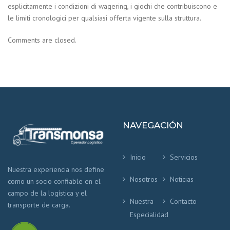
esplicitamente i condizioni di wagering, i giochi che contribuiscono e
le limiti cronologici per qualsiasi offerta vigente sulla struttura.
Comments are closed.
NAVEGACIÓN
Inicio
Servicios
Nuestra experiencia nos define
Nosotros
Noticias
como un socio confiable en el
campo de la logística y el
Nuestra
Contacto
transporte de carga.
Especialidad