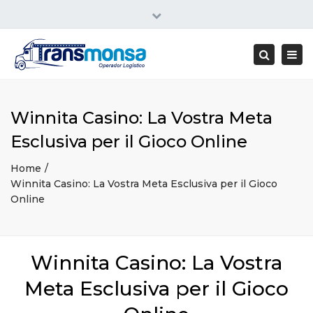
×
Close
top
Togg
bar
navi
Search
Winnita Casino: La Vostra Meta
Esclusiva per il Gioco Online
Home
Winnita Casino: La Vostra Meta Esclusiva per il Gioco
Online
Winnita Casino: La Vostra
Meta Esclusiva per il Gioco