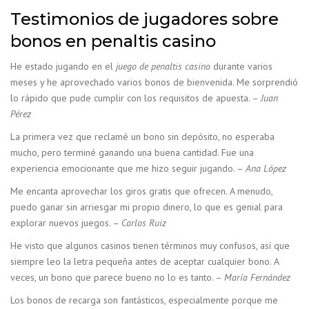
Testimonios de jugadores sobre
bonos en penaltis casino
He estado jugando en el
juego de penaltis casino
durante varios
meses y he aprovechado varios bonos de bienvenida. Me sorprendió
lo rápido que pude cumplir con los requisitos de apuesta. –
Juan
Pérez
La primera vez que reclamé un bono sin depósito, no esperaba
mucho, pero terminé ganando una buena cantidad. Fue una
experiencia emocionante que me hizo seguir jugando. –
Ana López
Me encanta aprovechar los giros gratis que ofrecen. A menudo,
puedo ganar sin arriesgar mi propio dinero, lo que es genial para
explorar nuevos juegos. –
Carlos Ruiz
He visto que algunos casinos tienen términos muy confusos, así que
siempre leo la letra pequeña antes de aceptar cualquier bono. A
veces, un bono que parece bueno no lo es tanto. –
María Fernández
Los bonos de recarga son fantásticos, especialmente porque me