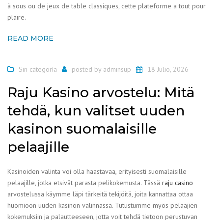
à sous ou de jeux de table classiques, cette plateforme a tout pour
plaire.
READ MORE
Sin categoría
posted by
adminsup
18 Julio, 2026
Raju Kasino arvostelu: Mitä
tehdä, kun valitset uuden
kasinon suomalaisille
pelaajille
Kasinoiden valinta voi olla haastavaa, erityisesti suomalaisille
pelaajille, jotka etsivät parasta pelikokemusta. Tässä
raju casino
arvostelussa käymme läpi tärkeitä tekijöitä, joita kannattaa ottaa
huomioon uuden kasinon valinnassa. Tutustumme myös pelaajien
kokemuksiin ja palautteeseen, jotta voit tehdä tietoon perustuvan