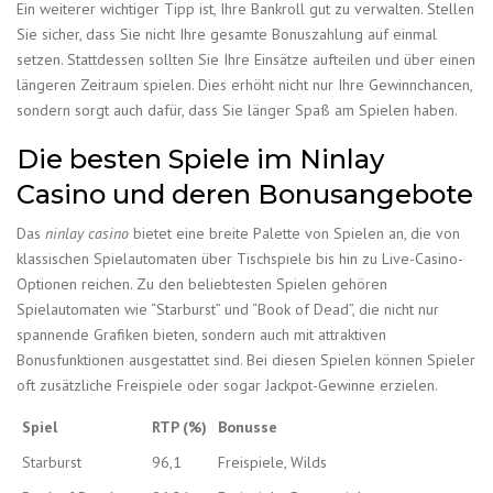
Ein weiterer wichtiger Tipp ist, Ihre Bankroll gut zu verwalten. Stellen
Sie sicher, dass Sie nicht Ihre gesamte Bonuszahlung auf einmal
setzen. Stattdessen sollten Sie Ihre Einsätze aufteilen und über einen
längeren Zeitraum spielen. Dies erhöht nicht nur Ihre Gewinnchancen,
sondern sorgt auch dafür, dass Sie länger Spaß am Spielen haben.
Die besten Spiele im Ninlay
Casino und deren Bonusangebote
Das
ninlay casino
bietet eine breite Palette von Spielen an, die von
klassischen Spielautomaten über Tischspiele bis hin zu Live-Casino-
Optionen reichen. Zu den beliebtesten Spielen gehören
Spielautomaten wie “Starburst” und “Book of Dead”, die nicht nur
spannende Grafiken bieten, sondern auch mit attraktiven
Bonusfunktionen ausgestattet sind. Bei diesen Spielen können Spieler
oft zusätzliche Freispiele oder sogar Jackpot-Gewinne erzielen.
Spiel
RTP (%)
Bonusse
Starburst
96,1
Freispiele, Wilds