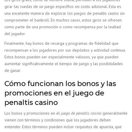
girar las ruedas de un juego específico sin costo adicional. Esta es
una excelente manera de explorar los juegos de penaltis casino sin
comprometer el bankroll. En muchos casos, estos giros se ofrecen
como parte de una promoción o como recompensa por la lealtad
del jugador.
Finalmente, hay bonos de recarga y programas de fidelidad que
recompensan a los jugadores por sus depósitos y actividad continua.
Estos bonos pueden ser especialmente valiosos, ya que pueden
aumentar significativamente el tiempo de juego y las posibilidades
de ganar.
Cómo funcionan los bonos y las
promociones en el juego de
penaltis casino
Los bonos y promociones en el
juego de penaltis casino
generalmente
vienen con términos y condiciones que los jugadores deben
entender. Estos términos pueden incluir requisitos de apuesta, que