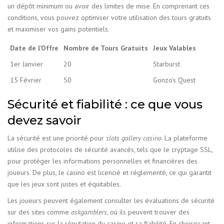
un dépôt minimum ou avoir des limites de mise. En comprenant ces
conditions, vous pouvez optimiser votre utilisation des tours gratuits
et maximiser vos gains potentiels.
Date de l’Offre
Nombre de Tours Gratuits
Jeux Valables
1er Janvier
20
Starburst
15 Février
50
Gonzo’s Quest
Sécurité et fiabilité : ce que vous
devez savoir
La sécurité est une priorité pour
slots gallery casino
. La plateforme
utilise des protocoles de sécurité avancés, tels que le cryptage SSL,
pour protéger les informations personnelles et financières des
joueurs. De plus, le casino est licencié et réglementé, ce qui garantit
que les jeux sont justes et équitables.
Les joueurs peuvent également consulter les évaluations de sécurité
sur des sites comme
askgamblers
, où ils peuvent trouver des
informations sur la réputation du casino et sa fiabilité. En choisissant