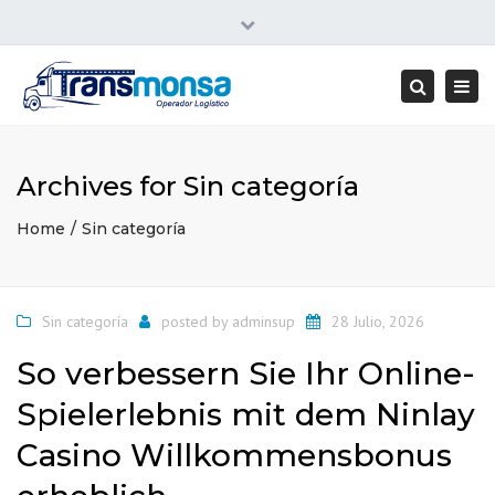
×
Close
top
Togg
bar
navi
Search
Archives for Sin categoría
Home
Sin categoría
Sin categoría
posted by
adminsup
28 Julio, 2026
So verbessern Sie Ihr Online-
Spielerlebnis mit dem Ninlay
Casino Willkommensbonus