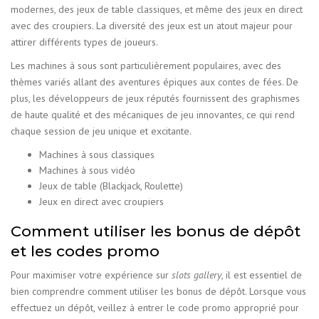
modernes, des jeux de table classiques, et même des jeux en direct
avec des croupiers. La diversité des jeux est un atout majeur pour
attirer différents types de joueurs.
Les machines à sous sont particulièrement populaires, avec des
thèmes variés allant des aventures épiques aux contes de fées. De
plus, les développeurs de jeux réputés fournissent des graphismes
de haute qualité et des mécaniques de jeu innovantes, ce qui rend
chaque session de jeu unique et excitante.
Machines à sous classiques
Machines à sous vidéo
Jeux de table (Blackjack, Roulette)
Jeux en direct avec croupiers
Comment utiliser les bonus de dépôt
et les codes promo
Pour maximiser votre expérience sur
slots gallery
, il est essentiel de
bien comprendre comment utiliser les bonus de dépôt. Lorsque vous
effectuez un dépôt, veillez à entrer le code promo approprié pour