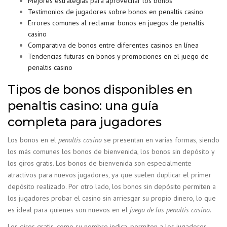
Mejores estrategias para aprovechar los bonos
Testimonios de jugadores sobre bonos en penaltis casino
Errores comunes al reclamar bonos en juegos de penaltis
casino
Comparativa de bonos entre diferentes casinos en línea
Tendencias futuras en bonos y promociones en el juego de
penaltis casino
Tipos de bonos disponibles en
penaltis casino: una guía
completa para jugadores
Los bonos en el
penaltis casino
se presentan en varias formas, siendo
los más comunes los bonos de bienvenida, los bonos sin depósito y
los giros gratis. Los bonos de bienvenida son especialmente
atractivos para nuevos jugadores, ya que suelen duplicar el primer
depósito realizado. Por otro lado, los bonos sin depósito permiten a
los jugadores probar el casino sin arriesgar su propio dinero, lo que
es ideal para quienes son nuevos en el
juego de los penaltis casino
.
Los giros gratis, como su nombre indica, permiten a los jugadores