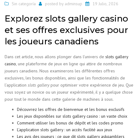
Sin categoría
posted by
adminsup
19 Julio, 2026
Explorez slots gallery casino
et ses offres exclusives pour
les joueurs canadiens
Dans cet article, nous allons plonger dans l’univers de
slots gallery
casino
, une plateforme de jeux en ligne qui attire de nombreux
joueurs canadiens. Nous examinerons les différentes offres
exclusives, les bonus disponibles, ainsi que les fonctionnalités de
l’application
slots gallery
pour optimiser votre expérience de jeu. Que
vous soyez un novice ou un joueur expérimenté, il y a quelque chose
pour tout le monde dans cette galerie de machines à sous.
Découvrez les offres de bienvenue et les bonus exclusifs
Les jeux disponibles sur slots gallery casino : un vaste choix
Comment utiliser les bonus de dépôt et les codes promo
L’application slots gallery : un accès facilité aux jeux
Les avis des joueurs : ce que dit slots gallery askgamblers