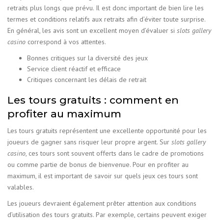
retraits plus longs que prévu. Il est donc important de bien lire les
termes et conditions relatifs aux retraits afin d’éviter toute surprise.
En général, les avis sont un excellent moyen d’évaluer si
slots gallery
casino
correspond à vos attentes.
Bonnes critiques sur la diversité des jeux
Service client réactif et efficace
Critiques concernant les délais de retrait
Les tours gratuits : comment en
profiter au maximum
Les tours gratuits représentent une excellente opportunité pour les
joueurs de gagner sans risquer leur propre argent. Sur
slots gallery
casino
, ces tours sont souvent offerts dans le cadre de promotions
ou comme partie de bonus de bienvenue. Pour en profiter au
maximum, il est important de savoir sur quels jeux ces tours sont
valables.
Les joueurs devraient également prêter attention aux conditions
d’utilisation des tours gratuits. Par exemple, certains peuvent exiger