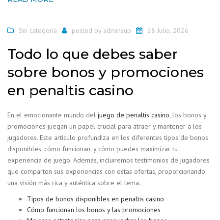
Sin categoría
posted by
adminsup
28 Julio, 2026
Todo lo que debes saber
sobre bonos y promociones
en penaltis casino
En el emocionante mundo del
juego de penaltis casino
, los bonos y
promociones juegan un papel crucial para atraer y mantener a los
jugadores. Este artículo profundiza en los diferentes tipos de bonos
disponibles, cómo funcionan, y cómo puedes maximizar tu
experiencia de juego. Además, incluiremos testimonios de jugadores
que comparten sus experiencias con estas ofertas, proporcionando
una visión más rica y auténtica sobre el tema.
Tipos de bonos disponibles en penaltis casino
Cómo funcionan los bonos y las promociones