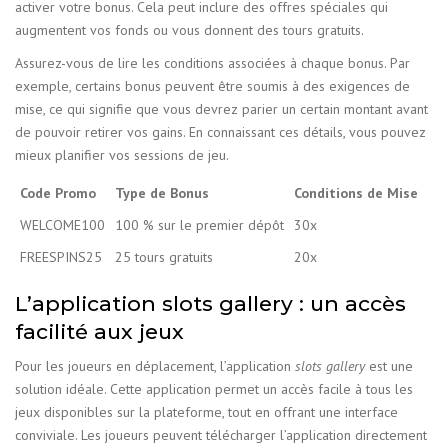
activer votre bonus. Cela peut inclure des offres spéciales qui
augmentent vos fonds ou vous donnent des tours gratuits.
Assurez-vous de lire les conditions associées à chaque bonus. Par
exemple, certains bonus peuvent être soumis à des exigences de
mise, ce qui signifie que vous devrez parier un certain montant avant
de pouvoir retirer vos gains. En connaissant ces détails, vous pouvez
mieux planifier vos sessions de jeu.
Code Promo
Type de Bonus
Conditions de Mise
WELCOME100
100 % sur le premier dépôt
30x
FREESPINS25
25 tours gratuits
20x
L’application slots gallery : un accès
facilité aux jeux
Pour les joueurs en déplacement, l’application
slots gallery
est une
solution idéale. Cette application permet un accès facile à tous les
jeux disponibles sur la plateforme, tout en offrant une interface
conviviale. Les joueurs peuvent télécharger l’application directement